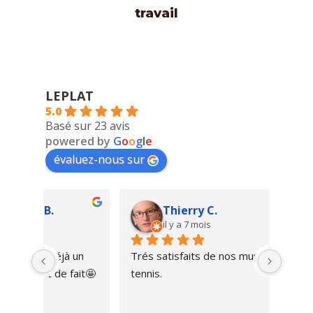
travail
LEPLAT
5.0
Basé sur 23 avis
powered by
G
o
o
g
l
e
évaluez-nous sur
Thierry C.
il y a 7 mois
un 
Trés satisfaits de nos murs de frappe 
M Lep
ait🤩
tennis.
ancie
très 
l’amou