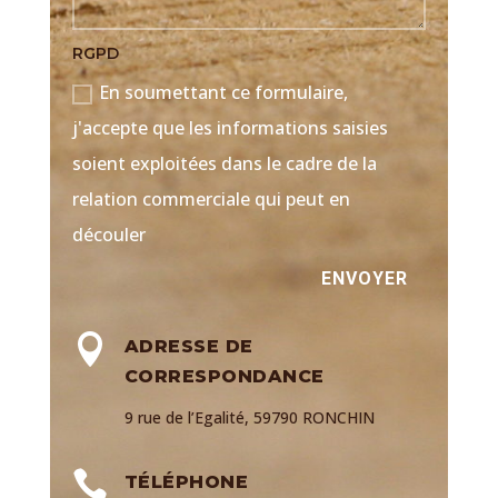
RGPD
En soumettant ce formulaire,
j'accepte que les informations saisies
soient exploitées dans le cadre de la
relation commerciale qui peut en
découler
Alternative:
ENVOYER

ADRESSE DE
CORRESPONDANCE
9 rue de l’Egalité, 59790 RONCHIN

TÉLÉPHONE