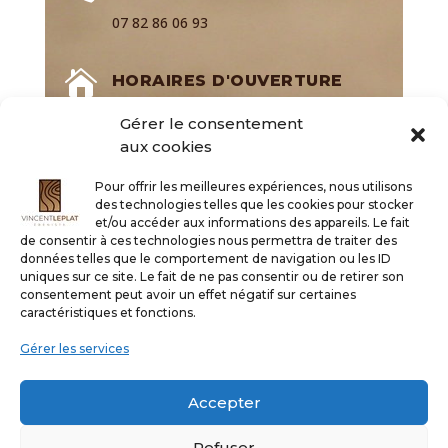
07 82 86 06 93

HORAIRES D'OUVERTURE
8h00 – 18h00 du lundi au vendredi, sur
Gérer le consentement
RDV
aux cookies
Pour offrir les meilleures expériences, nous utilisons

EMAIL
des technologies telles que les cookies pour stocker
et/ou accéder aux informations des appareils. Le fait
contact@leplat-ebeniste.fr
de consentir à ces technologies nous permettra de traiter des
données telles que le comportement de navigation ou les ID
.
.
.
.
.
uniques sur ce site. Le fait de ne pas consentir ou de retirer son
consentement peut avoir un effet négatif sur certaines
caractéristiques et fonctions.
Gérer les services
Accepter
Mentions légales et politique de
Refuser