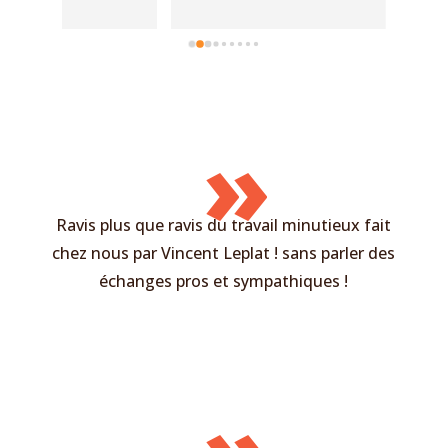
très 
somme
reco
»
Ravis plus que ravis du travail minutieux fait
chez nous par
Vincent Leplat
! sans parler des
échanges pros et sympathiques !
»