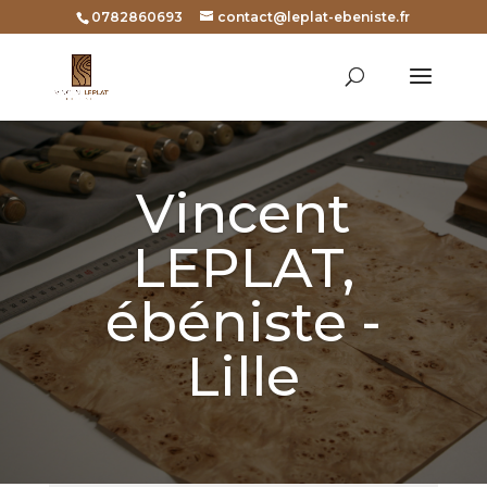
0782860693
contact@leplat-ebeniste.fr
Vincent
LEPLAT,
ébéniste -
Lille